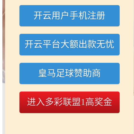
开云用户手机注册
开云平台大额出款无忧
皇马足球赞助商
进入多彩联盟1高奖金